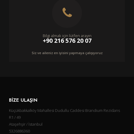
Bilgi almak için lütfen arayın
+90 216 576 20 07
Siz ve aileniz en iyisini yapmaya çalışıyoruz
BİZE ULAŞIN
Küçükbakkalköy Mahallesi Dudullu Caddesi Brandium Rezidans
R1 / 49
Ataşehşir / İstanbul
5326886360